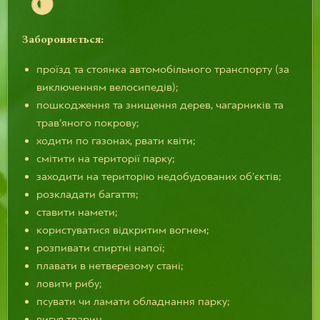
Забороняється:
проїзд та стоянка автомобільного транспорту (за
виключенням велосипедів);
пошкодження та знищення дерев, чагарників та
трав’яного покрову;
ходити по газонах, рвати квіти;
смітити на території парку;
заходити на територію недобудованих об’єктів;
розкладати багаття;
ставити намети;
користуватися відкритим вогнем;
розпивати спиртні напої;
плавати в нетверезому стані;
ловити рибу;
псувати чи ламати обладнання парку;
вигул тварин.