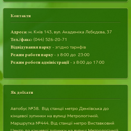
Контакти
м. Київ 143, вул. Академіка Лєбєдєва, 37
Адреса:
(044) 526-20-71
Тел./факс:
-
згідно тарифів
Відвідування парку
- з 8:00 до 23:00
Режим работи парку
- з 8:00 до 17:00
Режим роботи адміністрації
Як доїхати
Автобус №38. Від станції метро Деміївська до
кінцевої зупинки на вулиці Метрологічній.
Маршрутка №444. Від станції метро Виставковий
Центр до кінцевої зупинки на вулиці Метрологічній.