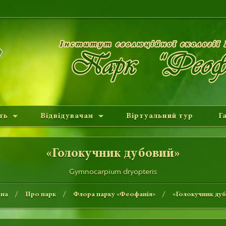
ть
Відвідувачам
Віртуальний тур
Г
«Голокучник дубовий»
Gymnocarpium dryopteris
вна
Про парк
Флора парку «Феофанія»
«Голокучник ду