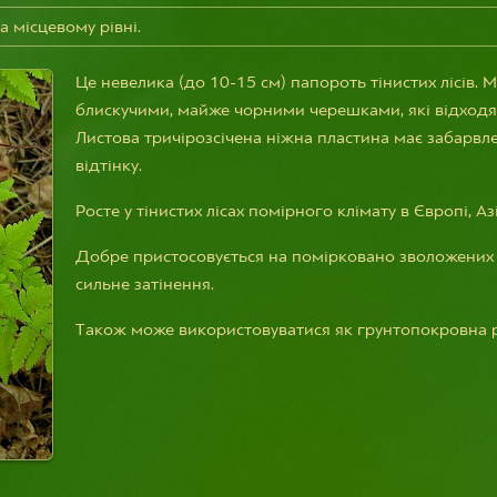
а місцевому рівні.
Це невелика (до 10-15 см) папороть тінистих лісів. М
блискучими, майже чорними черешками, які відходя
Листова тричірозсічена ніжна пластина має забарвл
відтінку.
Росте у тінистих лісах помірного клімату в Європі, Азі
Добре пристосовується на помірковано зволожених 
сильне затінення.
Також може використовуватися як грунтопокровна 